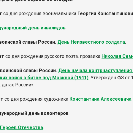
т
со дня рождения военачальника
Георгия Константинов
ународный день инвалидов
.
инской славы России.
День Неизвестного солдата
.
ет
со дня рождения русского поэта, прозаика
Николая Сем
воинской славы России.
День начала контрнаступления
их войск в битве под Москвой (1941)
. Утвержден ФЗ от 
 датах России».
ет
со дня рождения художника
Константина Алексеевича
ународный день волонтеров
.
 Героев Отечества
.