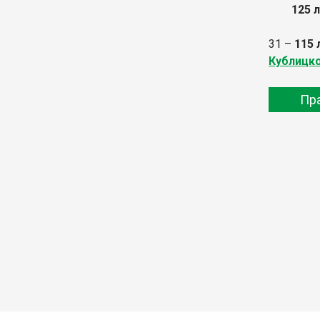
125 
31 –
115
Кублицк
Пр