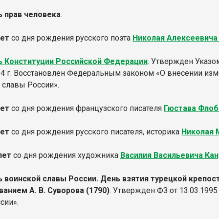
 прав человека
.
лет
со дня рождения русского поэта
Николая Алексеевича
ь Конституции Российской Федерации
. Утвержден Указом
004 г. Восстановлен Федеральным законом «О внесении из
 славы России».
лет
со дня рождения французского писателя
Гюстава Флоб
лет
со дня рождения русского писателя, историка
Николая 
 лет
со дня рождения художника
Василия Васильевича Ка
 воинской славы России. День взятия турецкой крепос
анием А. В. Суворова (1790)
. Утвержден ФЗ от 13.03.199
сии».