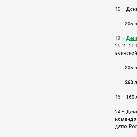
10 –
День
205 
12 –
Ден
29.12. 2
воинской
205 
260 
16 –
160
24 –
День
командов
датах Рос