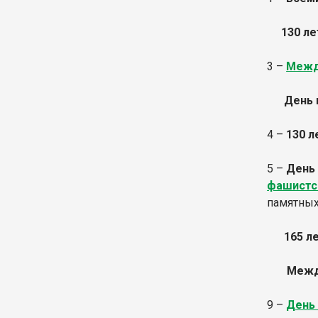
130 ле
3 –
Межд
День во
4 –
130 л
5 –
День 
фашистск
памятных
165 л
Межд
9 –
День