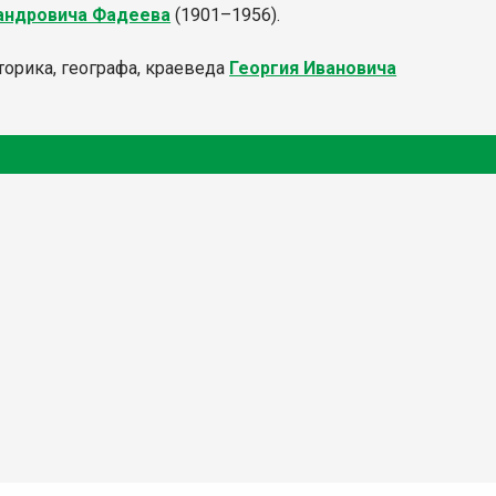
андровича Фадеева
(1901–1956).
торика, географа, краеведа
Георгия Ивановича