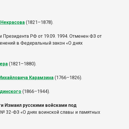
 Некрасова
(1821–1878).
 Президента РФ от 19.09. 1994. Отменен ФЗ от
менений в Федеральный закон «О днях
ера
(1821–1880).
Михайловича Карамзина
(1766–1826).
ндинского
(1866–1944).
ти Измаил русскими войсками под
5 № 32-ФЗ «О днях воинской славы и памятных