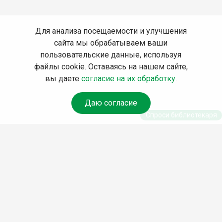
Для анализа посещаемости и улучшения
сайта мы обрабатываем ваши
пользовательские данные, используя
файлы cookie. Оставаясь на нашем сайте,
вы даете
согласие на их обработку
.
Даю согласие
Спроси библиотекаря
© Муниципальное бюджетное учреждение культуры
Ангарского городского округа «Централизованная
библиотечная система» (МБУК «ЦБС»), 2026
Адрес
: 665841, Иркутская обл., г. Ангарск, 17 микрорайон,
дом 4