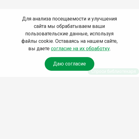
Для анализа посещаемости и улучшения
сайта мы обрабатываем ваши
пользовательские данные, используя
файлы cookie. Оставаясь на нашем сайте,
вы даете
согласие на их обработку
.
Даю согласие
Спроси библиотекаря
© Муниципальное бюджетное учреждение культуры
Ангарского городского округа «Централизованная
библиотечная система» (МБУК «ЦБС»), 2026
Адрес
: 665841, Иркутская обл., г. Ангарск, 17 микрорайон,
дом 4