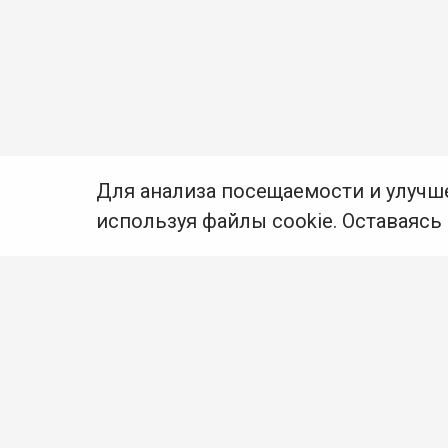
Для анализа посещаемости и улучш
используя файлы cookie. Оставаясь
© Муниципальное бюджетное учреждение культуры
Ангарского городского округа «Централизованная
библиотечная система» (МБУК «ЦБС»), 2026
Адрес
: 665841, Иркутская обл., г. Ангарск,
17 микрорайон, дом 4