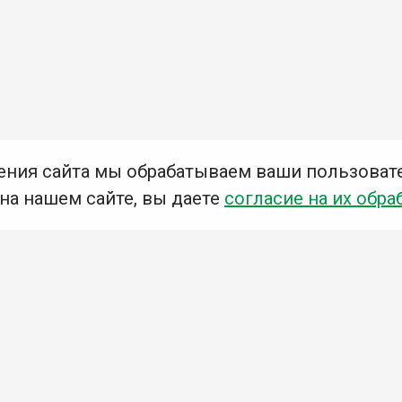
ения сайта мы обрабатываем ваши пользоват
 на нашем сайте, вы даете
согласие на их обра
Мы в социальных сетях –
#Библиотеки_Ангарска
У
К
Н
Приглашаем Вас в наши библиотеки!