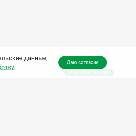
ельские данные,
Даю согласие
ботку
.
Спроси библиотекаря
чредитель:
омитет по культуре и молодежной политике АГО
езависимая оценка качества библиотечных услуг