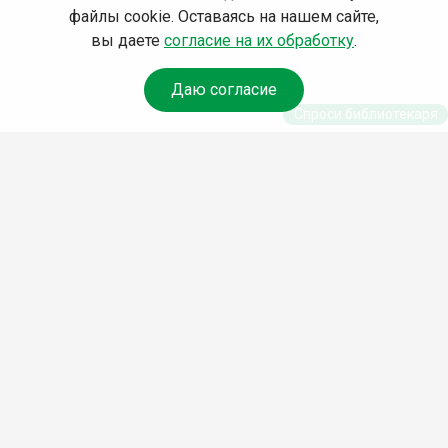
файлы cookie. Оставаясь на нашем сайте,
вы даете
согласие на их обработку
.
Даю согласие
Спроси библиотекаря
© Муниципальное бюджетное учреждение культуры
Ангарского городского округа «Централизованная
библиотечная система» (МБУК «ЦБС»), 2026
Адрес
: 665841, Иркутская обл., г. Ангарск, 17 микрорайон,
дом 4
Телефоны
:
+7 (3955) 55‑10‑22, 55‑09‑61, 55‑09‑69
Факс
:
+7 (3955) 55‑47‑19
Электронная почта
:
cbs-angarsk@yandex.ru