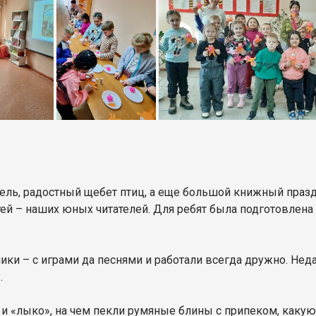
пель, радостный щебет птиц, а еще большой книжный праз
тей – наших юных читателей. Для ребят была подготовлен
ики – с играми да песнями и работали всегда дружно. Нед
.
» и «лыко», на чем пекли румяные блины с припеком, какую