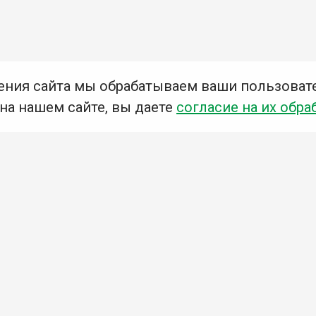
ения сайта мы обрабатываем ваши пользоват
 на нашем сайте, вы даете
согласие на их обра
Мы в социальных сетях –
#Библиотеки_Ангарска
У
К
Н
Приглашаем Вас в наши библиотеки!
Добавьте отзыв
Примите участие в опросе