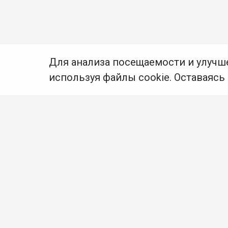
Для анализа посещаемости и улучш
используя файлы cookie. Оставаясь
© Муниципальное бюджетное учреждение культуры
Ангарского городского округа «Централизованная
библиотечная система» (МБУК «ЦБС»), 2026
Адрес
: 665841, Иркутская обл., г. Ангарск,
17 микрорайон, дом 4
Телефоны
:
+7 (3955) 55‑10‑22, 55‑09‑61, 55‑09‑69
Факс
:
+7 (3955) 55‑47‑19