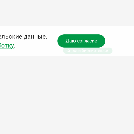
ельские данные,
Даю согласие
ботку
.
Спроси библиотекаря
чредитель:
омитет по культуре и молодежной политике АГО
езависимая оценка качества библиотечных услуг
Разработка сайта: