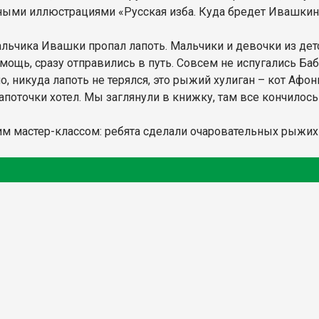
чными иллюстрациями «Русская изба. Куда бредет Ивашкин
мальчика Ивашки пропал лапоть. Мальчики и девочки из де
мощь, сразу отправились в путь. Совсем не испугались Баб
но, никуда лапоть не терялся, это рыжий хулиган – кот Афон
 лапоточки хотел. Мы заглянули в книжку, там все кончило
мастер-классом: ребята сделали очаровательных рыжих ко