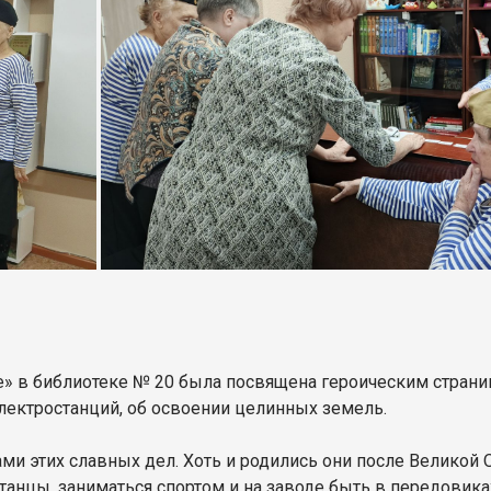
е» в библиотеке № 20 была посвящена героическим страни
лектростанций, об освоении целинных земель.
ами этих славных дел. Хоть и родились они после Великой 
танцы, заниматься спортом и на заводе быть в передовика