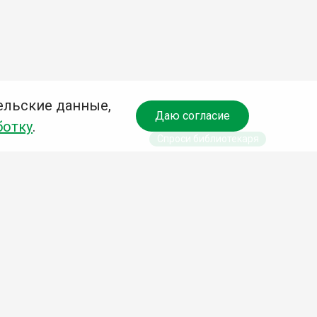
ельские данные,
Даю согласие
ботку
.
Спроси библиотекаря
чредитель:
омитет по культуре и молодежной политике АГО
езависимая оценка качества библиотечных услуг