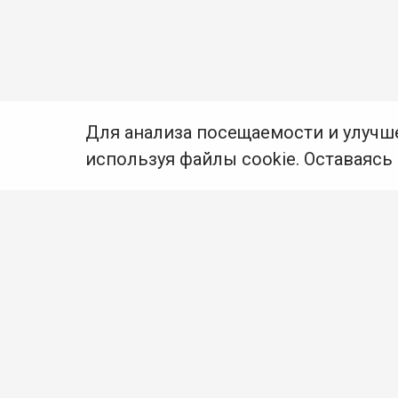
Для анализа посещаемости и улучш
используя файлы cookie. Оставаясь
© Муниципальное бюджетное учреждение культуры
Ангарского городского округа «Централизованная
библиотечная система» (МБУК «ЦБС»), 2026
Адрес
: 665841, Иркутская обл., г. Ангарск,
17 микрорайон, дом 4
Телефоны
:
+7 (3955) 55‑10‑22, 55‑09‑61, 55‑09‑69