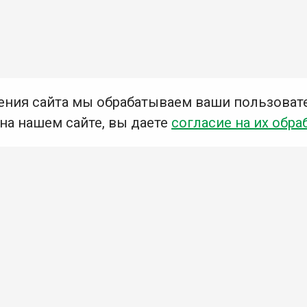
ения сайта мы обрабатываем ваши пользоват
 на нашем сайте, вы даете
согласие на их обра
Мы в социальных сетях –
#Библиотеки_Ангарска
У
К
Н
Приглашаем Вас в наши библиотеки!
Добавьте отзыв