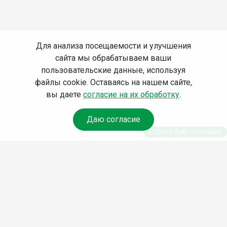
Для анализа посещаемости и улучшения
сайта мы обрабатываем ваши
пользовательские данные, используя
файлы cookie. Оставаясь на нашем сайте,
вы даете
согласие на их обработку
.
Даю согласие
Спроси библиотекаря
© Муниципальное бюджетное учреждение культуры
Ангарского городского округа «Централизованная
библиотечная система» (МБУК «ЦБС»), 2026
Адрес
: 665841, Иркутская обл., г. Ангарск, 17 микрорайон,