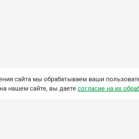
ения сайта мы обрабатываем ваши пользоват
 на нашем сайте, вы даете
согласие на их обра
Мы в социальных сетях –
#Библиотеки_Ангарска
У
К