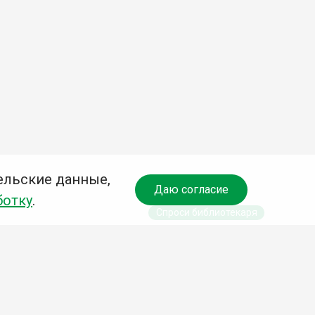
ельские данные,
Даю согласие
ботку
.
Спроси библиотекаря
чредитель:
омитет по культуре и молодежной политике АГО