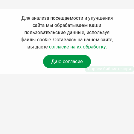
Для анализа посещаемости и улучшения
сайта мы обрабатываем ваши
пользовательские данные, используя
файлы cookie. Оставаясь на нашем сайте,
вы даете
согласие на их обработку
.
Даю согласие
Спроси библиотекаря
© Муниципальное бюджетное учреждение культуры
Ангарского городского округа «Централизованная
библиотечная система» (МБУК «ЦБС»), 2026
Адрес
: 665841, Иркутская обл., г. Ангарск, 17 микрорайон,
дом 4