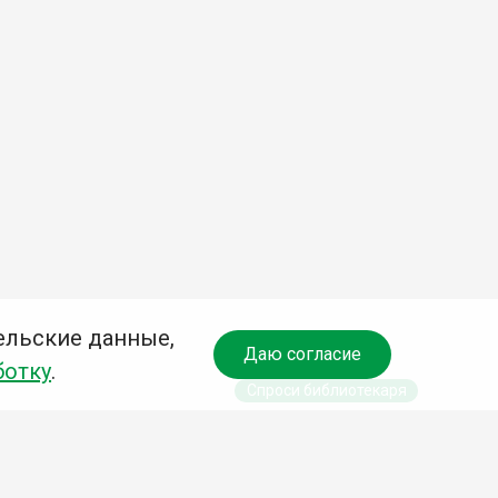
ельские данные,
Даю согласие
ботку
.
Спроси библиотекаря