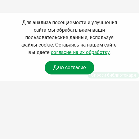
Для анализа посещаемости и улучшения
сайта мы обрабатываем ваши
пользовательские данные, используя
файлы cookie. Оставаясь на нашем сайте,
вы даете
согласие на их обработку
.
Даю согласие
Спроси библиотекаря
© Муниципальное бюджетное учреждение культуры
Ангарского городского округа «Централизованная
библиотечная система» (МБУК «ЦБС»), 2026
Адрес
: 665841, Иркутская обл., г. Ангарск, 17 микрорайон,
дом 4