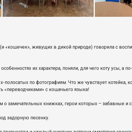
к (и «кошечек», живущих в дикой природе) говорила с вос
собенностях их характера, поняли, для чего коту усы, а п
х-полосатых по фотографиям. Что же чувствует котейка, к
ть «переводчиками» с кошачьего языка!
м о замечательных книжках, герои которых – забавные и
под задорную песенку.
с творчества и каждый участник встречи смастерил своего