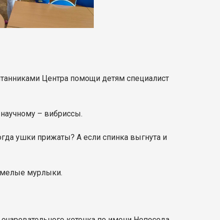
питанниками Центра помощи детям специалист
о-научному – вибриссы.
огда ушки прижаты? А если спинка выгнута и
 смелые мурлыки.
 очаровательного котенка по имени Непоседа.