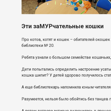
Эти заМУРчательные кошки
Про котов, котят и кошек – обитателей окоше
библиотеки № 20.
Ребята узнали о большом семействе кошачьих, о
Дети попытались определить настроение усаты
кошка шипит? У детей здорово получилось ста
А еще библиотекарь напомнила юным читателя
Разумеется, нельзя было обойтись без танцев 
А потом детвора активно включилась в процес