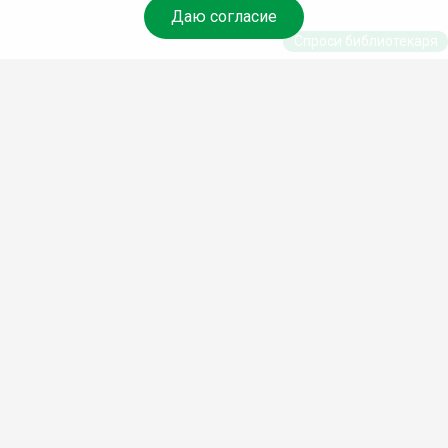
Даю согласие
Спроси библиотекаря
© Муниципальное бюджетное учреждение культуры
Ангарского городского округа «Централизованная
библиотечная система» (МБУК «ЦБС»), 2026
Адрес
: 665841, Иркутская обл., г. Ангарск, 17 микрорайон,
дом 4
Телефоны
:
+7 (3955) 55‑10‑22, 55‑09‑61, 55‑09‑69
Факс
:
+7 (3955) 55‑47‑19
Электронная почта
:
cbs-angarsk@yandex.ru
Мы в социальных сетях –
#Библиотеки_Ангарска