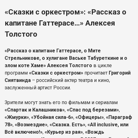
«Сказки с оркестром»: «Рассказ о
капитане Гаттерасе…» Алексея
Толстого
«Рассказ о капитане Гаттерасе, о Мите
Стрельникове, о хулигане Ваське Табуреткине и о
злом коте Хаме» Алексея Толстого
в цикле
программ
«Сказки с оркестром»
прочитает
Григорий
Сиятвинда
– российский актер театра и кино,
заслуженный артист России.
Зрители могут знать его по фильмам и сериалам
«Спартак и Калашников»
,
«Спас под березами»
,
«Жмурки»
,
«Убойная сила-6»
,
«Офицеры»
,
«Параграф
78»
,
«Возмездие»
,
«Сказка. Есть»
,
«All inclusive, или
Всё включено!»
,
«Курьер из рая»
,
«Вождь