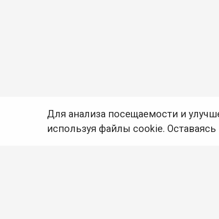
Для анализа посещаемости и улучш
используя файлы cookie. Оставаясь
© Муниципальное бюджетное учреждение культуры
Ангарского городского округа «Централизованная
библиотечная система» (МБУК «ЦБС»), 2026