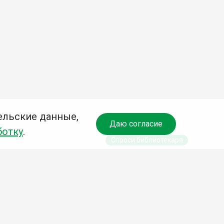
ельские данные,
Даю согласие
ботку
.
Спроси библиотекаря
чредитель:
омитет по культуре и молодежной политике АГО