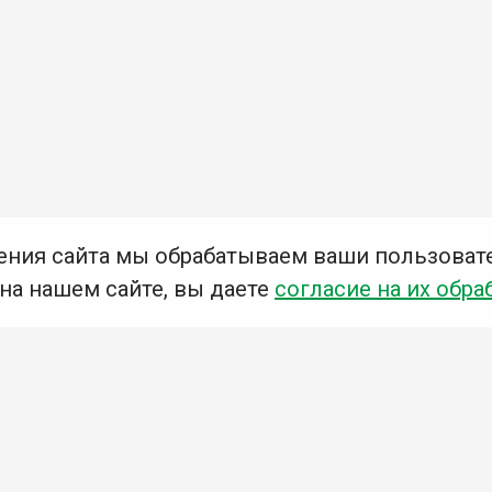
ения сайта мы обрабатываем ваши пользоват
 на нашем сайте, вы даете
согласие на их обра
Мы в социальных сетях –
#Библиотеки_Ангарска
У
К