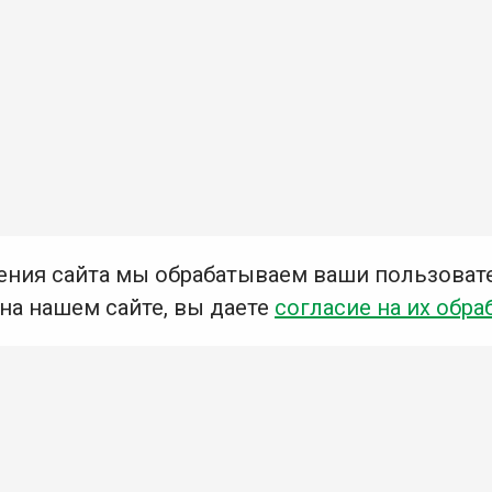
ения сайта мы обрабатываем ваши пользоват
 на нашем сайте, вы даете
согласие на их обра
Мы в социальных сетях –
#Библиотеки_Ангарска
У
К