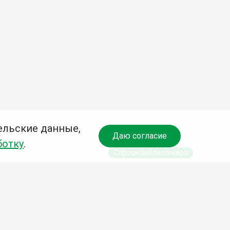
ельские данные,
Даю согласие
ботку
.
Спроси библиотекаря
чредитель:
омитет по культуре и молодежной политике АГО