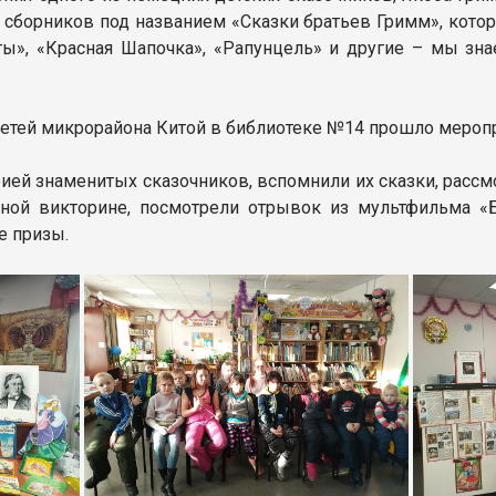
 сборников под названием «Сказки братьев Гримм», котор
ы», «Красная Шапочка», «Рапунцель» и другие – мы знае
детей микрорайона Китой в библиотеке №14 прошло меропри
ией знаменитых сказочников, вспомнили их сказки, рас
вной викторине, посмотрели отрывок из мультфильма 
е призы.