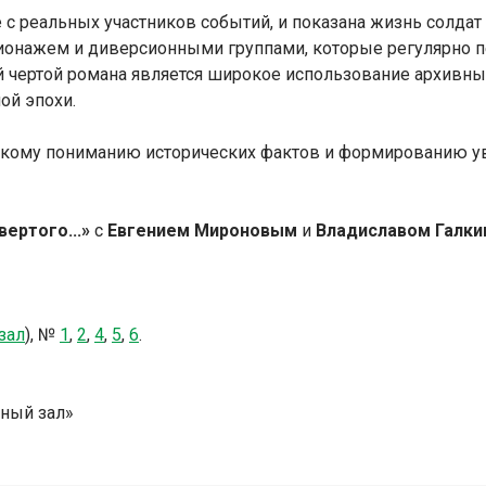
с реальных участников событий, и показана жизнь солдат
ионажем и диверсионными группами, которые регулярно 
й чертой романа является широкое использование архивн
ой эпохи.
окому пониманию исторических фактов и формированию ув
вертого...»
с
Евгением Мироновым
и
Владиславом Галк
зал
),
№
1
,
2
,
4
,
5
,
6
.
ьный зал»