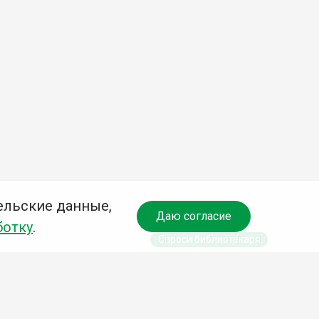
ельские данные,
Даю согласие
ботку
.
Спроси библиотекаря