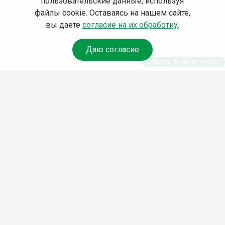
пользовательские данные, используя
файлы cookie. Оставаясь на нашем сайте,
вы даете
согласие на их обработку
.
Даю согласие
Спроси библиотекаря
© Муниципальное бюджетное учреждение культуры
Ангарского городского округа «Централизованная
библиотечная система» (МБУК «ЦБС»), 2026
Адрес
: 665841, Иркутская обл., г. Ангарск, 17 микрорайон,
дом 4
Телефоны
:
+7 (3955) 55‑10‑22, 55‑09‑61, 55‑09‑69
Факс
:
+7 (3955) 55‑47‑19
Электронная почта
:
cbs-angarsk@yandex.ru