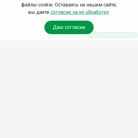
файлы cookie. Оставаясь на нашем сайте,
вы даете
согласие на их обработку
.
Даю согласие
Спроси библиотекаря
© Муниципальное бюджетное учреждение культуры
Ангарского городского округа «Централизованная
библиотечная система» (МБУК «ЦБС»), 2026
Адрес
: 665841, Иркутская обл., г. Ангарск, 17 микрорайон,
дом 4
Телефоны
:
+7 (3955) 55‑10‑22, 55‑09‑61, 55‑09‑69
Факс
:
+7 (3955) 55‑47‑19
Электронная почта
:
cbs-angarsk@yandex.ru