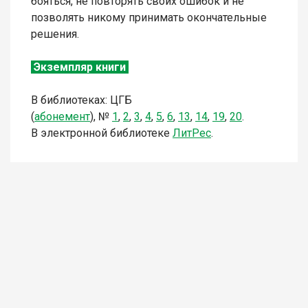
бояться, не повторять своих ошибок и не
позволять никому принимать окончательные
решения.
Экземпляр книги
В библиотеках: ЦГБ
(
абонемент
),
№
1
,
2
,
3
,
4
,
5
,
6
,
13
,
14
,
19
,
20
.
В электронной библиотеке
ЛитР
ес
.