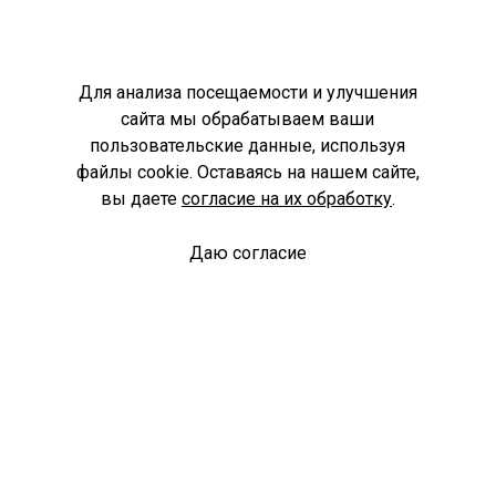
Для анализа посещаемости и улучшения
сайта мы обрабатываем ваши
пользовательские данные, используя
файлы cookie. Оставаясь на нашем сайте,
вы даете
согласие на их обработку
.
Даю согласие
Спроси библиотекаря
© Муниципальное бюджетное учреждение культуры
Ангарского городского округа «Централизованная
библиотечная система» (МБУК «ЦБС»), 2026
Адрес
: 665841, Иркутская обл., г. Ангарск, 17 микрорайон,