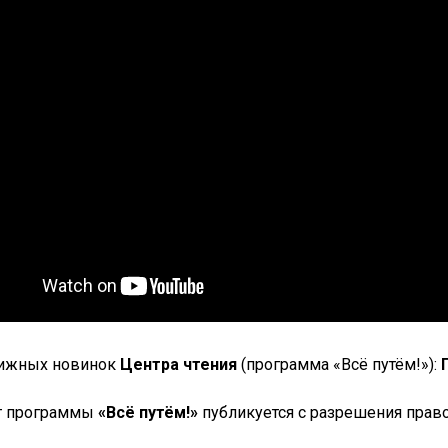
нижных новинок
Центра чтения
(программа «Всё путём!»):
т программы
«Всё путём!»
публикуется с разрешения право