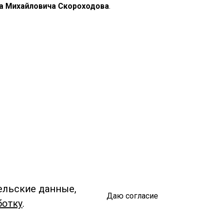
а Михайловича Скороходова
.
ельские данные,
Даю согласие
ботку
.
Спроси библиотекаря