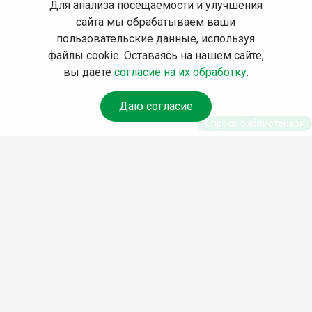
Для анализа посещаемости и улучшения
сайта мы обрабатываем ваши
пользовательские данные, используя
файлы cookie. Оставаясь на нашем сайте,
вы даете
согласие на их обработку
.
Даю согласие
Спроси библиотекаря
© Муниципальное бюджетное учреждение культуры
Ангарского городского округа «Централизованная
библиотечная система» (МБУК «ЦБС»), 2026
Адрес
: 665841, Иркутская обл., г. Ангарск, 17 микрорайон,
дом 4
Телефоны
:
+7 (3955) 55‑10‑22, 55‑09‑61, 55‑09‑69
Факс
:
+7 (3955) 55‑47‑19