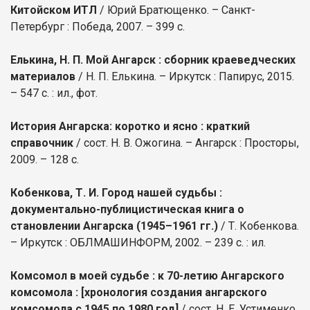
Китойском ИТЛ
/ Юрий Братющенко. – Санкт-
Петербург : Победа, 2007. – 399 с.
Елькина, Н. П. Мой Ангарск : сборник краеведческих
материалов
/ Н. П. Елькина. – Иркутск : Папирус, 2015.
– 547 с. : ил., фот.
История Ангарска: коротко и ясно : краткий
справочник
/ сост. Н. В. Ожогина. – Ангарск : Просторы,
2009. – 128 с.
Кобенкова, Т. И. Город нашей судьбы :
документально-публицистическая книга о
становлении Ангарска (1945–1961 гг.)
/ Т. Кобенкова.
– Иркутск : ОБЛМАШИНФОРМ, 2002. – 239 с. : ил.
Комсомол в моей судьбе : к 70-летию Ангарского
комсомола
: [хронология создания ангарского
комсомола с 1945 по 1980 год]
/ сост. Н. Е. Устименко