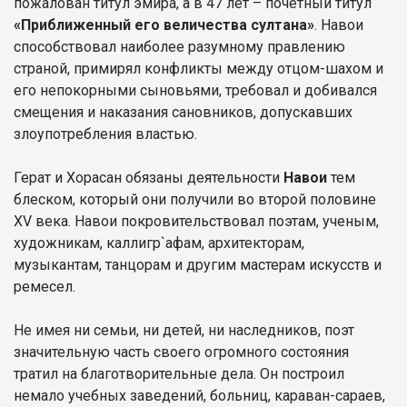
пожалован титул эмира, а в 47 лет – почетный титул
«Приближенный его величества султана»
. Навои
способствовал наиболее разумному правлению
страной, примирял конфликты между отцом-шахом и
его непокорными сыновьями, требовал и добивался
смещения и наказания сановников, допускавших
злоупотребления властью.
Герат и Хорасан обязаны деятельности
Навои
тем
блеском, который они получили во второй половине
XV века. Навои покровительствовал поэтам, ученым,
художникам, каллигр`афам, архитекторам,
музыкантам, танцорам и другим мастерам искусств и
ремесел.
Не имея ни семьи, ни детей, ни наследников, поэт
значительную часть своего огромного состояния
тратил на благотворительные дела. Он построил
немало учебных заведений, больниц, караван-сараев,