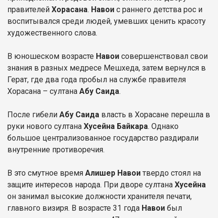
правителей
Хорасана
.
Навои
с раннего детства рос и
воспитывался среди людей, умевших ценить красоту
художественного слова.
В юношеском возрасте
Навои
совершенствовал свои
знания в разных медресе Мешхеда, затем вернулся в
Герат, где два года пробыл на службе правителя
Хорасана – султана
Абу Саида
.
После гибели
Абу Саида
власть в Хорасане перешла в
руки нового султана
Хусейна Байкара
. Однако
большое централизованное государство раздирали
внутренние противоречия.
В это смутное время
Алишер Навои
твердо стоял на
защите интересов народа. При дворе султана
Хусейна
он занимал высокие должности хранителя печати,
главного визиря. В возрасте 31 года
Навои
был