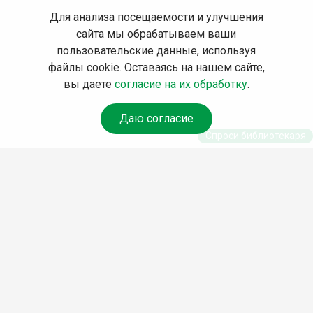
Для анализа посещаемости и улучшения
сайта мы обрабатываем ваши
пользовательские данные, используя
файлы cookie. Оставаясь на нашем сайте,
вы даете
согласие на их обработку
.
Даю согласие
Спроси библиотекаря
© Муниципальное бюджетное учреждение культуры
Ангарского городского округа «Централизованная
библиотечная система» (МБУК «ЦБС»), 2026
Адрес
: 665841, Иркутская обл., г. Ангарск, 17 микрорайон,
дом 4
Телефоны
:
+7 (3955) 55‑10‑22, 55‑09‑61, 55‑09‑69