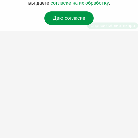
вы даете
согласие на их обработку
.
Даю согласие
Спроси библиотекаря
© Муниципальное бюджетное
учреждение культуры Ангарского
городского округа
«Централизованная библиотечная
система» (МБУК «ЦБС»), 2026
Адрес
: 665841, Иркутская обл.,
г. Ангарск, 17 микрорайон, дом 4
Телефоны
:
+7 (3955) 55‑10‑22,
55‑09‑61, 55‑09‑69