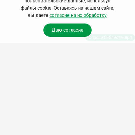
пользовательские данные, используя
файлы cookie. Оставаясь на нашем сайте,
вы даете
согласие на их обработку
.
Даю согласие
Спроси библиотекаря
© Муниципальное бюджетное учреждение культуры
Ангарского городского округа «Централизованная
библиотечная система» (МБУК «ЦБС»), 2026
Адрес
: 665841, Иркутская обл., г. Ангарск, 17 микрорайон,
дом 4
Телефоны
:
+7 (3955) 55‑10‑22, 55‑09‑61, 55‑09‑69
Факс
:
+7 (3955) 55‑47‑19
Электронная почта
:
cbs-angarsk@yandex.ru