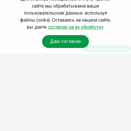
сайта мы обрабатываем ваши
пользовательские данные, используя
файлы cookie. Оставаясь на нашем сайте,
вы даете
согласие на их обработку
.
Даю согласие
Спроси библиотекаря
© Муниципальное бюджетное учреждение культуры
Ангарского городского округа «Централизованная
библиотечная система» (МБУК «ЦБС»), 2026
Адрес
: 665841, Иркутская обл., г. Ангарск, 17 микрорайон,
дом 4
Телефоны
:
+7 (3955) 55‑10‑22, 55‑09‑61, 55‑09‑69
Факс
:
+7 (3955) 55‑47‑19