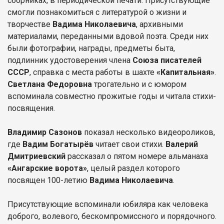
сборниках, в периодической печати. Присутствующие
смогли познакомиться с литературой о жизни и
творчестве
Вадима Николаевича
, архивными
материалами, переданными вдовой поэта. Среди них
были фотографии, награды, предметы быта,
подлинник удостоверения члена
Союза писателей
СССР
, справка с места работы в шахте
«Капитальная»
.
Светлана Федоровна
трогательно и с юмором
вспоминала совместно прожитые годы и читала стихи-
посвящения.
Владимир Сазонов
показал несколько видеороликов,
где
Вадим Богатырёв
читает свои стихи.
Валерий
Дмитриевский
рассказал о пятом номере альманаха
«Ангарские ворота»
, целый раздел которого
посвящен 100-летию
Вадима Николаевича
.
Присутствующие вспоминали юбиляра как человека
доброго, волевого, бескомпромиссного и порядочного.