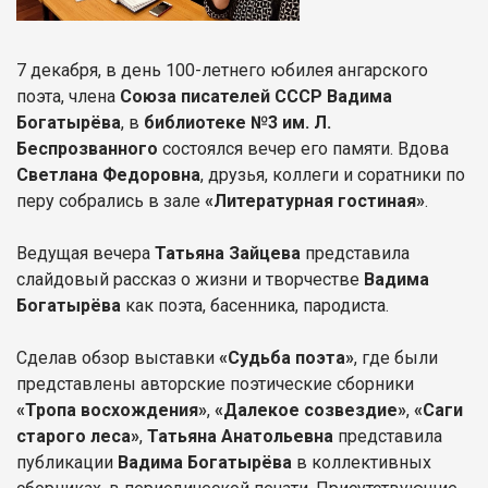
7 декабря, в день 100-летнего юбилея ангарского
поэта, члена
Союза писателей СССР Вадима
Богатырёва
, в
библиотеке №3 им. Л.
Беспрозванного
состоялся вечер его памяти. Вдова
Светлана Федоровна
, друзья, коллеги и соратники по
перу собрались в зале
«Литературная гостиная»
.
Ведущая вечера
Татьяна Зайцева
представила
слайдовый рассказ о жизни и творчестве
Вадима
Богатырёва
как поэта, басенника, пародиста.
Сделав обзор выставки
«Судьба поэта»
, где были
представлены авторские поэтические сборники
«Тропа восхождения»
,
«Далекое созвездие»
,
«Саги
старого леса»
,
Татьяна Анатольевна
представила
публикации
Вадима Богатырёва
в коллективных