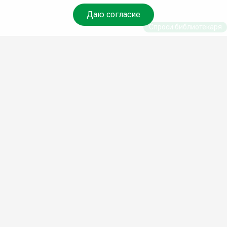
Даю согласие
Спроси библиотекаря
© Муниципальное бюджетное учреждение культуры
Ангарского городского округа «Централизованная
библиотечная система» (МБУК «ЦБС»), 2026
Адрес
: 665841, Иркутская обл., г. Ангарск, 17 микрорайон,
дом 4
Телефоны
:
+7 (3955) 55‑10‑22, 55‑09‑61, 55‑09‑69
Факс
:
+7 (3955) 55‑47‑19
Электронная почта
:
cbs-angarsk@yandex.ru
Мы в социальных сетях –
#Библиотеки_Ангарска