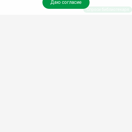
Даю согласие
Спроси библиотекаря
© Муниципальное бюджетное учреждение культуры
Ангарского городского округа «Централизованная
библиотечная система» (МБУК «ЦБС»), 2026
Адрес
: 665841, Иркутская обл., г. Ангарск, 17 микрорайон,
дом 4
Телефоны
:
+7 (3955) 55‑10‑22, 55‑09‑61, 55‑09‑69
Факс
:
+7 (3955) 55‑47‑19
Электронная почта
:
cbs-angarsk@yandex.ru
Мы в социальных сетях –
#Библиотеки_Ангарска