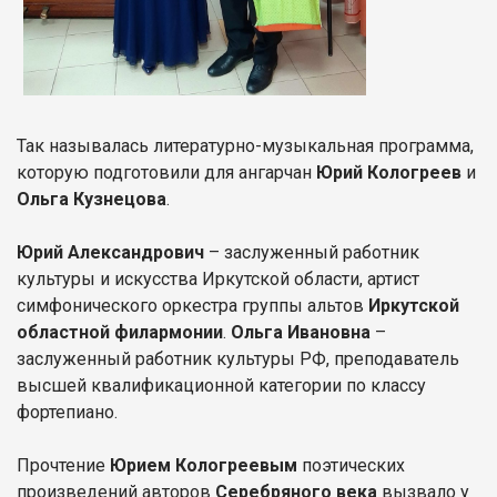
Так называлась литературно-музыкальная программа,
которую подготовили для ангарчан
Юрий Кологреев
и
Ольга Кузнецова
.
Юрий Александрович
– заслуженный работник
культуры и искусства Иркутской области, артист
симфонического оркестра группы альтов
Иркутской
областной филармонии
.
Ольга Ивановна
–
заслуженный работник культуры РФ, преподаватель
высшей квалификационной категории по классу
фортепиано.
Прочтение
Юрием Кологреевым
поэтических
произведений авторов
Серебряного века
вызвало у