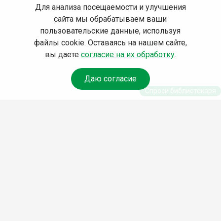
Для анализа посещаемости и улучшения
сайта мы обрабатываем ваши
пользовательские данные, используя
файлы cookie. Оставаясь на нашем сайте,
вы даете
согласие на их обработку
.
Даю согласие
Спроси библиотекаря
© Муниципальное бюджетное учреждение культуры
Ангарского городского округа «Централизованная
библиотечная система» (МБУК «ЦБС»), 2026
Адрес
: 665841, Иркутская обл., г. Ангарск, 17 микрорайон,
дом 4
Телефоны
:
+7 (3955) 55‑10‑22, 55‑09‑61, 55‑09‑69
Факс
:
+7 (3955) 55‑47‑19