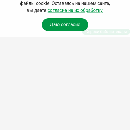
файлы cookie. Оставаясь на нашем сайте,
вы даете
согласие на их обработку
.
Даю согласие
Спроси библиотекаря
© Муниципальное бюджетное учреждение культуры
Ангарского городского округа «Централизованная
библиотечная система» (МБУК «ЦБС»), 2026
Адрес
: 665841, Иркутская обл., г. Ангарск, 17 микрорайон,
дом 4
Телефоны
:
+7 (3955) 55‑10‑22, 55‑09‑61, 55‑09‑69
Факс
:
+7 (3955) 55‑47‑19
Электронная почта
:
cbs-angarsk@yandex.ru