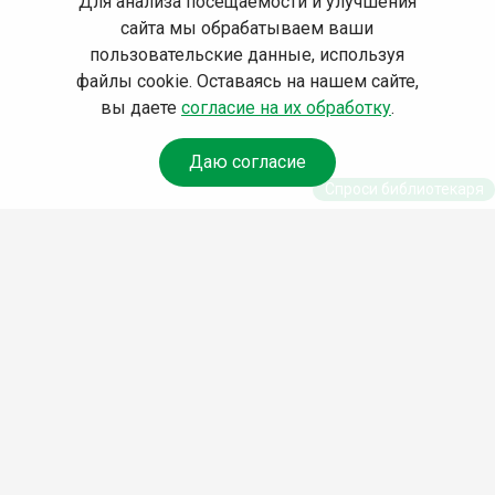
Для анализа посещаемости и улучшения
сайта мы обрабатываем ваши
пользовательские данные, используя
файлы cookie. Оставаясь на нашем сайте,
вы даете
согласие на их обработку
.
Даю согласие
Спроси библиотекаря
© Муниципальное бюджетное учреждение культуры
Ангарского городского округа «Централизованная
библиотечная система» (МБУК «ЦБС»), 2026
Адрес
: 665841, Иркутская обл., г. Ангарск, 17 микрорайон,
дом 4
Телефоны
:
+7 (3955) 55‑10‑22, 55‑09‑61, 55‑09‑69
Факс
:
+7 (3955) 55‑47‑19