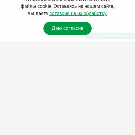
файлы cookie. Оставаясь на нашем сайте,
вы даете
согласие на их обработку
.
Даю согласие
Спроси библиотекаря
© Муниципальное бюджетное учреждение культуры
Ангарского городского округа «Централизованная
библиотечная система» (МБУК «ЦБС»), 2026
Адрес
: 665841, Иркутская обл., г. Ангарск, 17 микрорайон,
дом 4
Телефоны
:
+7 (3955) 55‑10‑22, 55‑09‑61, 55‑09‑69
Факс
:
+7 (3955) 55‑47‑19
Электронная почта
:
cbs-angarsk@yandex.ru