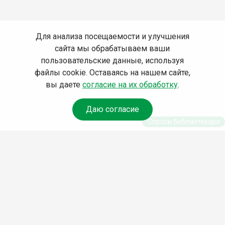
Для анализа посещаемости и улучшения
сайта мы обрабатываем ваши
пользовательские данные, используя
файлы cookie. Оставаясь на нашем сайте,
вы даете
согласие на их обработку
.
Даю согласие
Спроси библиотекаря
© Муниципальное бюджетное учреждение культуры
Ангарского городского округа «Централизованная
библиотечная система» (МБУК «ЦБС»), 2026
Адрес
: 665841, Иркутская обл., г. Ангарск, 17 микрорайон,
дом 4