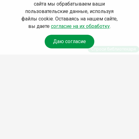
сайта мы обрабатываем ваши
пользовательские данные, используя
файлы cookie. Оставаясь на нашем сайте,
вы даете
согласие на их обработку
.
Даю согласие
Спроси библиотекаря
© Муниципальное бюджетное учреждение культуры
Ангарского городского округа «Централизованная
библиотечная система» (МБУК «ЦБС»), 2026
Адрес
: 665841, Иркутская обл., г. Ангарск, 17 микрорайон,
дом 4
Телефоны
:
+7 (3955) 55‑10‑22, 55‑09‑61, 55‑09‑69
Факс
:
+7 (3955) 55‑47‑19