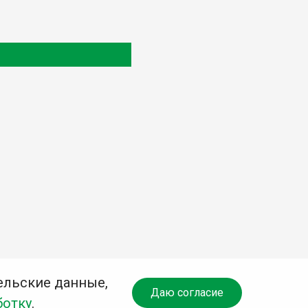
ельские данные,
Даю согласие
ботку
.