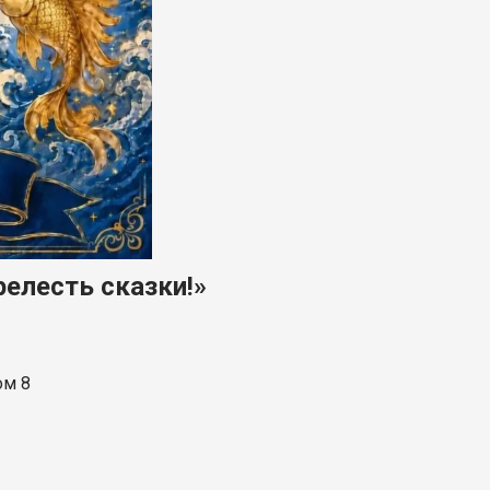
релесть сказки!»
ом 8