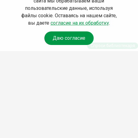
сайта мы обрабатываем ваши
пользовательские данные, используя
файлы cookie. Оставаясь на нашем сайте,
вы даете
согласие на их обработку
.
Даю согласие
Спроси библиотекаря
© Муниципальное бюджетное учреждение культуры
Ангарского городского округа «Централизованная
библиотечная система» (МБУК «ЦБС»), 2026
Адрес
: 665841, Иркутская обл., г. Ангарск, 17 микрорайон,
дом 4
Телефоны
:
+7 (3955) 55‑10‑22, 55‑09‑61, 55‑09‑69
Факс
:
+7 (3955) 55‑47‑19
Электронная почта
:
cbs-angarsk@yandex.ru