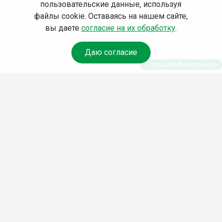
пользовательские данные, используя
файлы cookie. Оставаясь на нашем сайте,
вы даете
согласие на их обработку
.
Даю согласие
Спроси библиотекаря
© Муниципальное бюджетное учреждение культуры
Ангарского городского округа «Централизованная
библиотечная система» (МБУК «ЦБС»), 2026
Адрес
: 665841, Иркутская обл., г. Ангарск, 17 микрорайон,
дом 4
Телефоны
:
+7 (3955) 55‑10‑22, 55‑09‑61, 55‑09‑69
Факс
:
+7 (3955) 55‑47‑19
Электронная почта
:
cbs-angarsk@yandex.ru