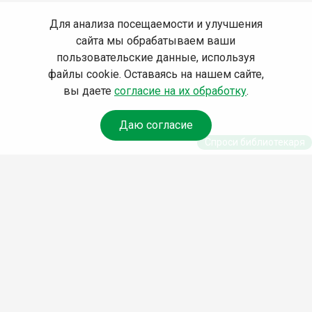
Для анализа посещаемости и улучшения
сайта мы обрабатываем ваши
пользовательские данные, используя
файлы cookie. Оставаясь на нашем сайте,
вы даете
согласие на их обработку
.
Даю согласие
Спроси библиотекаря
© Муниципальное бюджетное учреждение культуры
Ангарского городского округа «Централизованная
библиотечная система» (МБУК «ЦБС»), 2026
Адрес
: 665841, Иркутская обл., г. Ангарск, 17 микрорайон,
дом 4
Телефоны
:
+7 (3955) 55‑10‑22, 55‑09‑61, 55‑09‑69