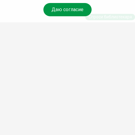
Даю согласие
Спроси библиотекаря
© Муниципальное бюджетное учреждение культуры
Ангарского городского округа «Централизованная
библиотечная система» (МБУК «ЦБС»), 2026
Адрес
: 665841, Иркутская обл., г. Ангарск, 17 микрорайон,
дом 4
Телефоны
:
+7 (3955) 55‑10‑22, 55‑09‑61, 55‑09‑69
Факс
:
+7 (3955) 55‑47‑19
Электронная почта
:
cbs-angarsk@yandex.ru
Мы в социальных сетях –
#Библиотеки_Ангарска