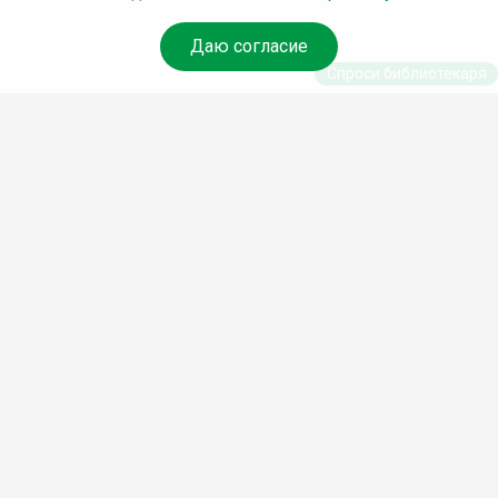
Даю согласие
Спроси библиотекаря
© Муниципальное бюджетное учреждение культуры
Ангарского городского округа «Централизованная
библиотечная система» (МБУК «ЦБС»), 2026
Адрес
: 665841, Иркутская обл., г. Ангарск, 17 микрорайон,
дом 4
Телефоны
:
+7 (3955) 55‑10‑22, 55‑09‑61, 55‑09‑69
Факс
:
+7 (3955) 55‑47‑19
Электронная почта
:
cbs-angarsk@yandex.ru
Мы в социальных сетях –
#Библиотеки_Ангарска