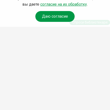
вы даете
согласие на их обработку
.
Даю согласие
Спроси библиотекаря
© Муниципальное бюджетное учреждение культуры
Ангарского городского округа «Централизованная
библиотечная система» (МБУК «ЦБС»), 2026
Адрес
: 665841, Иркутская обл., г. Ангарск, 17 микрорайон,
дом 4
Телефоны
:
+7 (3955) 55‑10‑22, 55‑09‑61, 55‑09‑69
Факс
:
+7 (3955) 55‑47‑19
Электронная почта
:
cbs-angarsk@yandex.ru
Мы в социальных сетях –
#Библиотеки_Ангарска