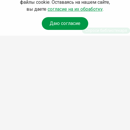
файлы cookie. Оставаясь на нашем сайте,
вы даете
согласие на их обработку
.
Даю согласие
Спроси библиотекаря
© Муниципальное бюджетное учреждение культуры
Ангарского городского округа «Централизованная
библиотечная система» (МБУК «ЦБС»), 2026
Адрес
: 665841, Иркутская обл., г. Ангарск, 17 микрорайон,
дом 4
Телефоны
:
+7 (3955) 55‑10‑22, 55‑09‑61, 55‑09‑69
Факс
:
+7 (3955) 55‑47‑19
Электронная почта
:
cbs-angarsk@yandex.ru