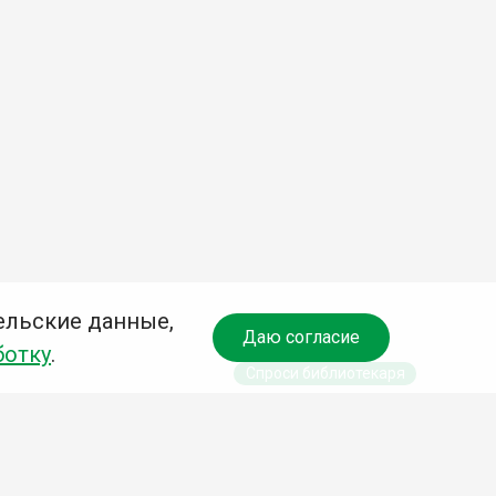
ельские данные,
Даю согласие
ботку
.
Спроси библиотекаря