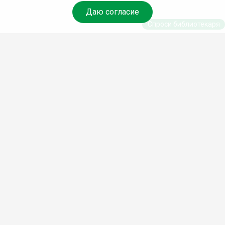
Даю согласие
Спроси библиотекаря
© Муниципальное бюджетное учреждение культуры
Ангарского городского округа «Централизованная
библиотечная система» (МБУК «ЦБС»), 2026
Адрес
: 665841, Иркутская обл., г. Ангарск, 17 микрорайон,
дом 4
Телефоны
:
+7 (3955) 55‑10‑22, 55‑09‑61, 55‑09‑69
Факс
:
+7 (3955) 55‑47‑19
Электронная почта
:
cbs-angarsk@yandex.ru
Мы в социальных сетях –
#Библиотеки_Ангарска