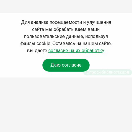
Для анализа посещаемости и улучшения
сайта мы обрабатываем ваши
пользовательские данные, используя
файлы cookie. Оставаясь на нашем сайте,
вы даете
согласие на их обработку
.
Даю согласие
Спроси библиотекаря
© Муниципальное бюджетное учреждение культуры
Ангарского городского округа «Централизованная
библиотечная система» (МБУК «ЦБС»), 2026
Адрес
: 665841, Иркутская обл., г. Ангарск, 17 микрорайон,