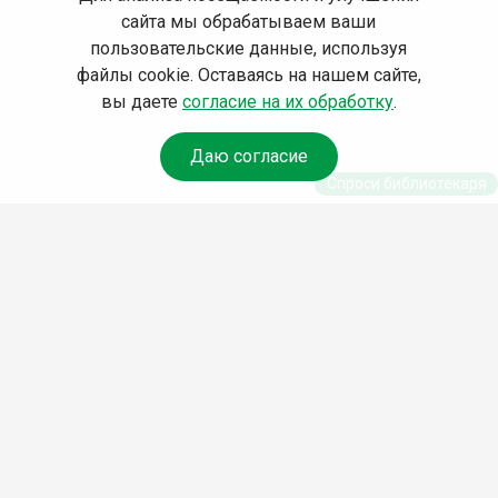
сайта мы обрабатываем ваши
пользовательские данные, используя
файлы cookie. Оставаясь на нашем сайте,
вы даете
согласие на их обработку
.
Даю согласие
Спроси библиотекаря
© Муниципальное бюджетное учреждение культуры
Ангарского городского округа «Централизованная
библиотечная система» (МБУК «ЦБС»), 2026
Адрес
: 665841, Иркутская обл., г. Ангарск, 17 микрорайон,
дом 4
Телефоны
:
+7 (3955) 55‑10‑22, 55‑09‑61, 55‑09‑69
Факс
:
+7 (3955) 55‑47‑19