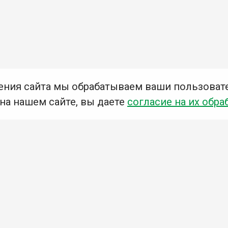
ения сайта мы обрабатываем ваши пользоват
 на нашем сайте, вы даете
согласие на их обра
Мы в социальных сетях –
#Библиотеки_Ангарска
У
К
Н
Приглашаем Вас в наши библиотеки!
Добавьте отзыв