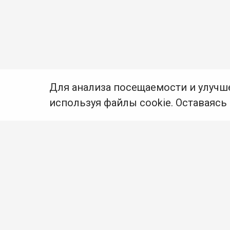
Для анализа посещаемости и улучш
используя файлы cookie. Оставаясь
© Муниципальное бюджетное учреждение культуры
Ангарского городского округа «Централизованная
библиотечная система» (МБУК «ЦБС»), 2026
Адрес
: 665841, Иркутская обл., г. Ангарск,
17 микрорайон, дом 4