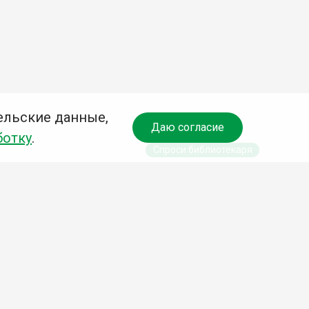
ельские данные,
Даю согласие
ботку
.
Спроси библиотекаря
чредитель:
омитет по культуре и молодежной политике АГО
езависимая оценка качества библиотечных услуг